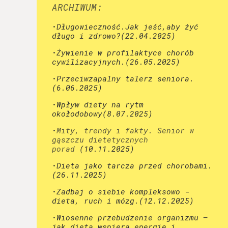
ARCHIWUM:
•
Długowieczność.Jak jeść,aby żyć
długo i zdrowo?
(22.04.2025)
•
Żywienie w profilaktyce chorób
cywilizacyjnych.
(26.05.2025)
•
Przeciwzapalny talerz seniora.
(6.06.2025)
•
Wpływ diety na rytm
okołodobowy
(8.07.2025)
•
Mity, trendy i fakty. Senior w
gąszczu dietetycznych
porad
(10.11.2025)
•
Dieta jako tarcza przed chorobami.
(26.11.2025)
•
Zadbaj o siebie kompleksowo
-
dieta, ruch i mózg.(12.12.2025)
•
Wiosenne przebudzenie organizmu –
jak dieta wspiera energię i